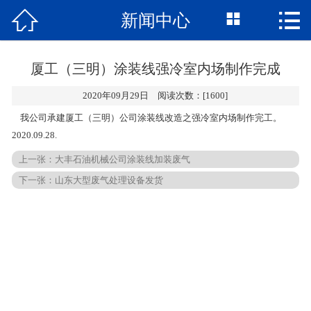



新闻中心
网站首页
关于我们
厦工（三明）涂装线强冷室内场制作完成
荣誉资质
2020年09月29日 阅读次数：[1600]
我公司承建厦工（三明）公司涂装线改造之强冷室内场制作完工。
新闻中心
2020.09.28.
产品展示
上一张：
大丰石油机械公司涂装线加装废气
下一张：
山东大型废气处理设备发货
视频展示
工程业绩
常见问题
联系我们